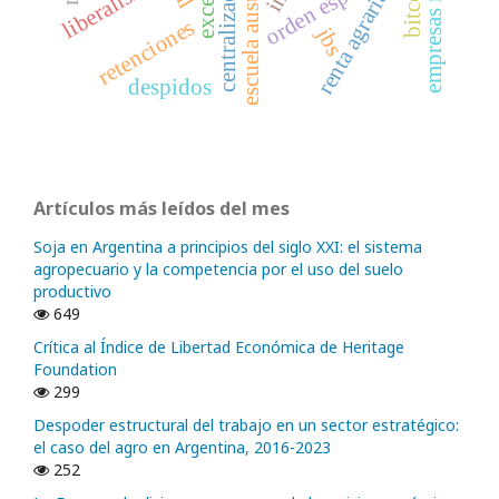
escuela austríaca
centralización
liberalismo
bitcoin
renta agraria
retenciones
jbs
despidos
Artículos más leídos del mes
Soja en Argentina a principios del siglo XXI: el sistema
agropecuario y la competencia por el uso del suelo
productivo
649
Crítica al Índice de Libertad Económica de Heritage
Foundation
299
Despoder estructural del trabajo en un sector estratégico:
el caso del agro en Argentina, 2016-2023
252