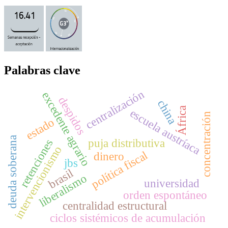
Palabras clave
centralización
excedente agrario
despidos
china
África
escuela austríaca
concentración
estado
deuda soberana
puja distributiva
retenciones
intervencionismo
política fiscal
dinero
jbs
brasil
liberalismo
universidad
orden espontáneo
centralidad estructural
ciclos sistémicos de acumulación