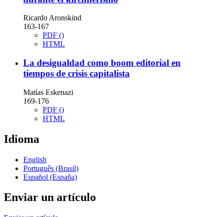
Ricardo Aronskind
163-167
PDF ()
HTML
La desigualdad como boom editorial en
tiempos de crisis capitalista
Matías Eskenazi
169-176
PDF ()
HTML
Idioma
English
Português (Brasil)
Español (España)
Enviar un artículo