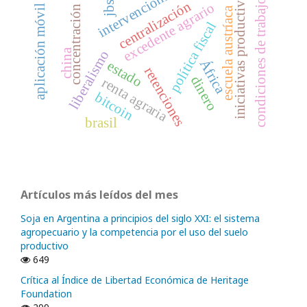
intervencionismo
iniciativas productivas
condiciones de trabajo
centralización
jbs
excedente agrario
aplicación móvil
concentración
escuela austríaca
política fiscal
china
liberalismo
África
estado
retenciones
dinero
renta agraria
bitcoin
brasil
Artículos más leídos del mes
Soja en Argentina a principios del siglo XXI: el sistema
agropecuario y la competencia por el uso del suelo
productivo
649
Crítica al Índice de Libertad Económica de Heritage
Foundation