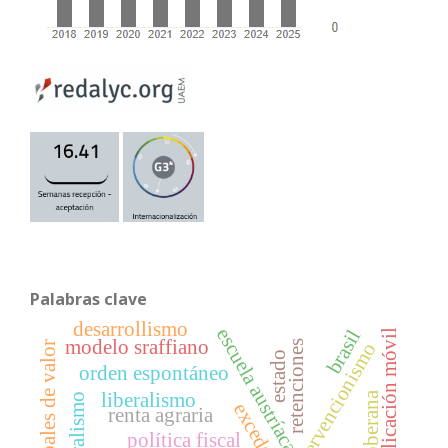
Palabras clave
desarrollismo
escuela austríaca
brasil
aplicación móvil
modelo sraffiano
retenciones
intervencionismo
cadenas globales de valor
estado
orden espontáneo
liberalismo
renta agraria
política fiscal