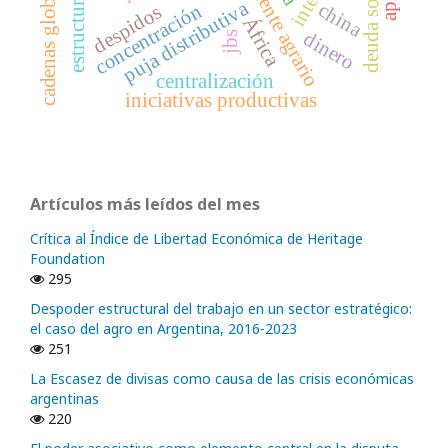
deuda soberana
estructuralismo
excedente agrario
puja distributiva
china
concentración
despidos
África
dinero
jbs
centralización
iniciativas productivas
Artículos más leídos del mes
Crítica al Índice de Libertad Económica de Heritage
Foundation
295
Despoder estructural del trabajo en un sector estratégico:
el caso del agro en Argentina, 2016-2023
251
La Escasez de divisas como causa de las crisis económicas
argentinas
220