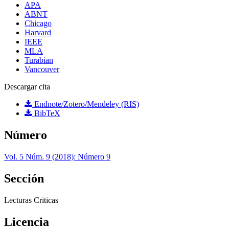
APA
ABNT
Chicago
Harvard
IEEE
MLA
Turabian
Vancouver
Descargar cita
Endnote/Zotero/Mendeley (RIS)
BibTeX
Número
Vol. 5 Núm. 9 (2018): Número 9
Sección
Lecturas Criticas
Licencia