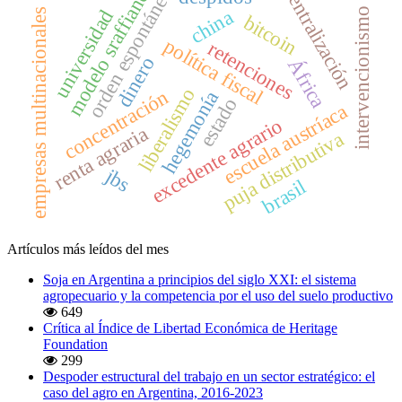
orden espontáneo
centralización
modelo sraffiano
china
universidad
intervencionismo
empresas multinacionales
bitcoin
política fiscal
retenciones
dinero
África
liberalismo
concentración
hegemonía
estado
escuela austríaca
excedente agrario
renta agraria
puja distributiva
jbs
brasil
Artículos más leídos del mes
Soja en Argentina a principios del siglo XXI: el sistema
agropecuario y la competencia por el uso del suelo productivo
649
Crítica al Índice de Libertad Económica de Heritage
Foundation
299
Despoder estructural del trabajo en un sector estratégico: el
caso del agro en Argentina, 2016-2023