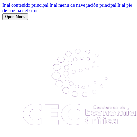
Ir al contenido principal
Ir al menú de navegación principal
Ir al pie
de página del sitio
Open Menu