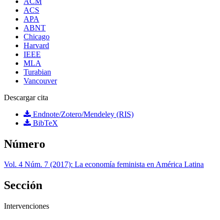
ACM
ACS
APA
ABNT
Chicago
Harvard
IEEE
MLA
Turabian
Vancouver
Descargar cita
Endnote/Zotero/Mendeley (RIS)
BibTeX
Número
Vol. 4 Núm. 7 (2017): La economía feminista en América Latina
Sección
Intervenciones