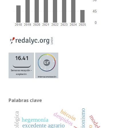
Palabras clave
bitcoin
despidos
hegemonía
excedente agrario