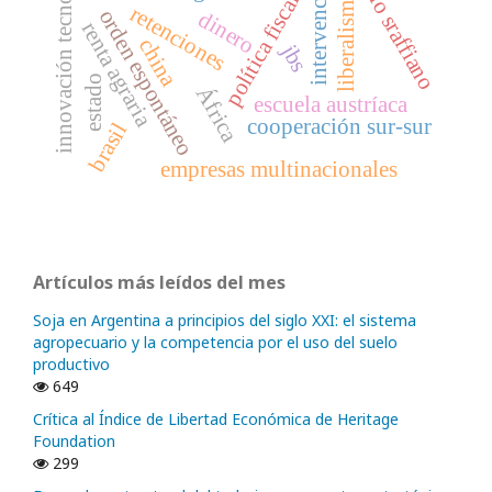
intervencionismo
innovación tecnológica
modelo sraffiano
liberalismo
política fiscal
retenciones
orden espontáneo
dinero
renta agraria
china
jbs
estado
África
escuela austríaca
cooperación sur-sur
brasil
empresas multinacionales
Artículos más leídos del mes
Soja en Argentina a principios del siglo XXI: el sistema
agropecuario y la competencia por el uso del suelo
productivo
649
Crítica al Índice de Libertad Económica de Heritage
Foundation
299