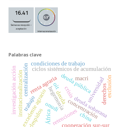
Palabras clave
condiciones de trabajo
centralización
investigación acción
ciclos sistémicos de acumulación
institucionalización
deuda pública
renta agraria
exclusión
macri
universidad
oit
derechos
crisis
hegemonía
excedente agrario
deuda
trabajo
deuda soberana
concentración
onudi
despidos
retenciones
África
china
cooperación sur-sur