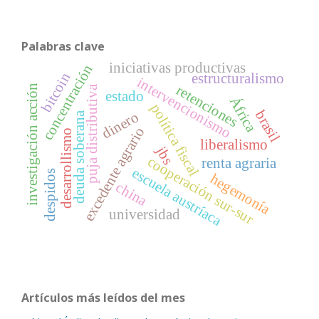
Palabras clave
iniciativas productivas
concentración
bitcoin
estructuralismo
intervencionismo
retenciones
investigación acción
puja distributiva
estado
África
política fiscal
brasil
dinero
deuda soberana
excedente agrario
desarrollismo
liberalismo
jbs
cooperación sur-sur
renta agraria
escuela austríaca
despidos
hegemonía
china
universidad
Artículos más leídos del mes