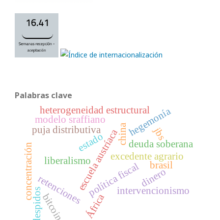
Palabras clave
heterogeneidad estructural
hegemonía
modelo sraffiano
china
puja distributiva
jbs
escuela austríaca
estado
deuda soberana
concentración
excedente agrario
liberalismo
brasil
política fiscal
dinero
retenciones
intervencionismo
despidos
África
bitcoin