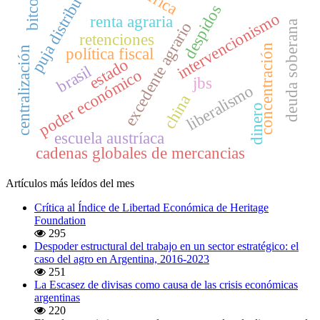
puja distributiva
bitcoin
despidos
intervencionismo
renta agraria
excedente agrario
deuda soberana
retenciones
concentración
política fiscal
centralización
estado
brasil
poder económico
jbs
liberalismo
china
dinero
escuela austríaca
cadenas globales de mercancias
Artículos más leídos del mes
Crítica al Índice de Libertad Económica de Heritage
Foundation
295
Despoder estructural del trabajo en un sector estratégico: el
caso del agro en Argentina, 2016-2023
251
La Escasez de divisas como causa de las crisis económicas
argentinas
220