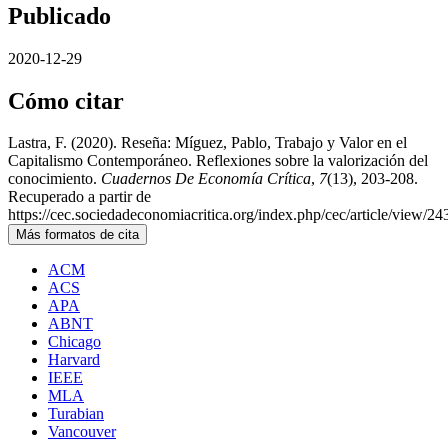
Publicado
2020-12-29
Cómo citar
Lastra, F. (2020). Reseña: Míguez, Pablo, Trabajo y Valor en el
Capitalismo Contemporáneo. Reflexiones sobre la valorización del
conocimiento.
Cuadernos De Economía Crítica
,
7
(13), 203-208.
Recuperado a partir de
https://cec.sociedadeconomiacritica.org/index.php/cec/article/view/24
Más formatos de cita
ACM
ACS
APA
ABNT
Chicago
Harvard
IEEE
MLA
Turabian
Vancouver