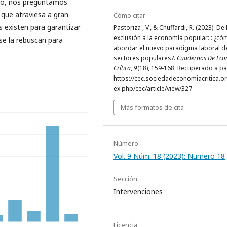
do, nos preguntamos
 que atraviesa a gran
Cómo citar
s existen para garantizar
Pastoriza , V., & Chuffardi, R. (2023). De 
exclusión a la economía popular: : ¿c
se la rebuscan para
abordar el nuevo paradigma laboral d
sectores populares?.
Cuadernos De Ec
Crítica
,
9
(18), 159-168. Recuperado a pa
https://cec.sociedadeconomiacritica.o
ex.php/cec/article/view/327
Más formatos de cita
Número
Vol. 9 Núm. 18 (2023): Numero 18
Sección
Intervenciones
Licencia