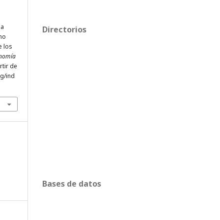
la
Directorios
ómo
e los
onomía
rtir de
rg/ind
Bases de datos