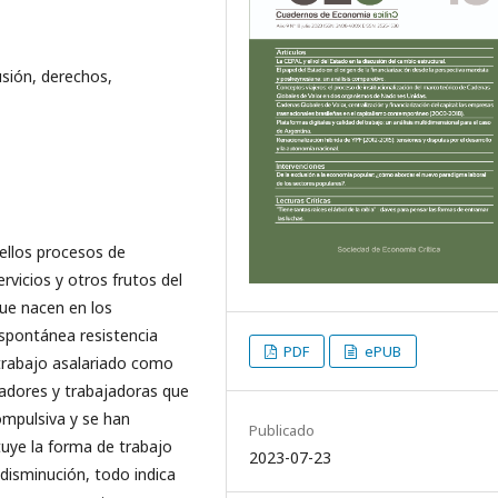
usión, derechos,
ellos procesos de
rvicios y otros frutos del
que nacen en los
 espontánea resistencia
PDF
ePUB
l trabajo asalariado como
jadores y trabajadoras que
ompulsiva y se han
Publicado
tuye la forma de trabajo
2023-07-23
 disminución, todo indica