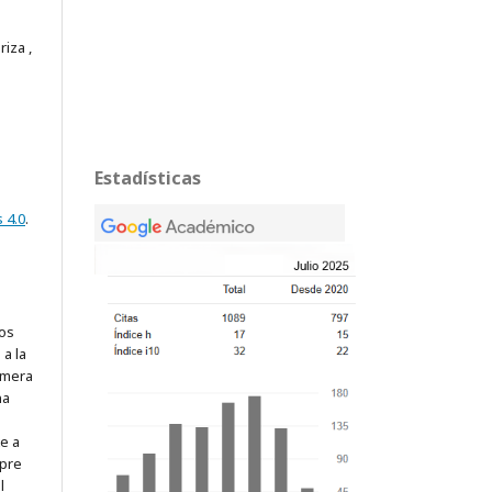
iza ,
Estadísticas
 4.0
.
los
a la
rimera
na
te a
mpre
l