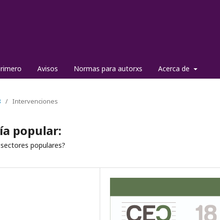
primero
Avisos
Normas para autorxs
Acerca de
8
/
Intervenciones
ía popular:
 sectores populares?