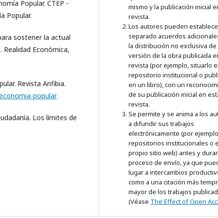
conomía Popular. CTEP -
mismo y la publicación inicial e
a Popular.
revista.
Los autores pueden establece
separado acuerdos adicionale
ara sostener la actual
la distribución no exclusiva de 
al. Realidad Económica,
versión de la obra publicada e
revista (por ejemplo, situarlo 
repositorio institucional o publ
ular. Revista Anfibia.
en un libro), con un reconocim
de su publicación inicial en est
a-economia-popular
revista.
Se permite y se anima a los au
ciudadanía. Los límites de
a difundir sus trabajos
electrónicamente (por ejemplo
repositorios institucionales o 
propio sitio web) antes y duran
proceso de envío, ya que pue
lugar a intercambios productiv
como a una citación más temp
mayor de los trabajos publica
(Véase
The Effect of Open Ac