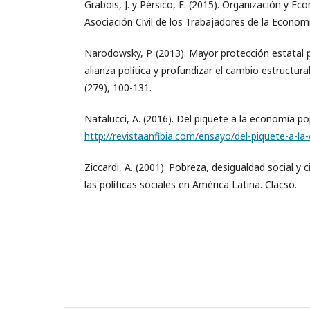
Grabois, J. y Pérsico, E. (2015). Organización y E
Asociación Civil de los Trabajadores de la Economí
Narodowsky, P. (2013). Mayor protección estatal p
alianza política y profundizar el cambio estructur
(279), 100-131.
Natalucci, A. (2016). Del piquete a la economía pop
http://revistaanfibia.com/ensayo/del-piquete-a-l
Ziccardi, A. (2001). Pobreza, desigualdad social y 
las políticas sociales en América Latina. Clacso.