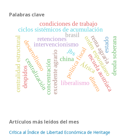
Palabras clave
condiciones de trabajo
ciclos sistémicos de acumulación
brasil
renta agraria
orden espontáneo
centralidad estructural
retenciones
deuda soberana
estado
desarrollismo
intervencionismo
política fiscal
jbs
excedente agrario
escuela austríaca
china
centralización
concentración
África
despidos
dinero
liberalismo
Artículos más leídos del mes
Crítica al Índice de Libertad Económica de Heritage