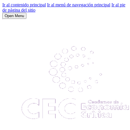
Ir al contenido principal
Ir al menú de navegación principal
Ir al pie
de página del sitio
Open Menu