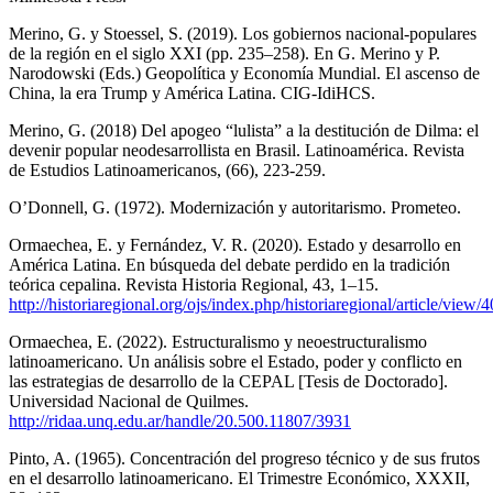
Merino, G. y Stoessel, S. (2019). Los gobiernos nacional-populares
de la región en el siglo XXI (pp. 235–258). En G. Merino y P.
Narodowski (Eds.) Geopolítica y Economía Mundial. El ascenso de
China, la era Trump y América Latina. CIG-IdiHCS.
Merino, G. (2018) Del apogeo “lulista” a la destitución de Dilma: el
devenir popular neodesarrollista en Brasil. Latinoamérica. Revista
de Estudios Latinoamericanos, (66), 223-259.
O’Donnell, G. (1972). Modernización y autoritarismo. Prometeo.
Ormaechea, E. y Fernández, V. R. (2020). Estado y desarrollo en
América Latina. En búsqueda del debate perdido en la tradición
teórica cepalina. Revista Historia Regional, 43, 1–15.
http://historiaregional.org/ojs/index.php/historiaregional/article/view/
Ormaechea, E. (2022). Estructuralismo y neoestructuralismo
latinoamericano. Un análisis sobre el Estado, poder y conflicto en
las estrategias de desarrollo de la CEPAL [Tesis de Doctorado].
Universidad Nacional de Quilmes.
http://ridaa.unq.edu.ar/handle/20.500.11807/3931
Pinto, A. (1965). Concentración del progreso técnico y de sus frutos
en el desarrollo latinoamericano. El Trimestre Económico, XXXII,