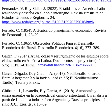
https://doi.org/http://dx.doi.org/10.22201/iiec.20078951e.2018.195.6
Fernández. V. R. y Sidler, J. (2022). Estatidades en América Latina:
realidades y desafíos en el doble interregno. Revista Brasileira de
Estudos Urbanos e Regionais, 24.
https://www.redalyc.org/journal/5139/513970379016/html/
Furtado, C. (1954). A técnica do planejamento economico. Revista
de Economía, 1, 23–29.
Furtado, C. (1965). Obstáculos Políticos Para el Desarrollo
Económico del Brasil. Desarrollo Económico, 4(16), 373–389.
Gaitán, F. (2014). Auge, ocaso y resurgimiento de los estudios sobre
el desarrollo en América Latina. Documentos de proyectos (n.°
575). ILPES-CEPAL.
https://hdl.handle.net/11362/36660
García Delgado, D. y Gradin, A. (2017). Neoliberalismo tardío:
Entre la hegemonía y la inviabilidad (n.° 5; El Neoliberalismo
Tardío). Teoría y Praxis.
Ghibaudi, J., Lavarello, P. y García, A. (2018). Autonomía y
enraizamientos en la búsqueda del cambio estructural. Un análisis a
partir de la política industrial en Argentina y Brasil a principios del
siglo XXI. Ejes, 2(3), 15–39.