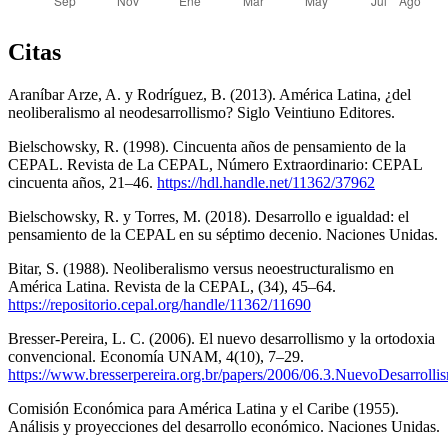
Citas
Araníbar Arze, A. y Rodríguez, B. (2013). América Latina, ¿del
neoliberalismo al neodesarrollismo? Siglo Veintiuno Editores.
Bielschowsky, R. (1998). Cincuenta años de pensamiento de la
CEPAL. Revista de La CEPAL, Número Extraordinario: CEPAL
cincuenta años, 21–46.
https://hdl.handle.net/11362/37962
Bielschowsky, R. y Torres, M. (2018). Desarrollo e igualdad: el
pensamiento de la CEPAL en su séptimo decenio. Naciones Unidas.
Bitar, S. (1988). Neoliberalismo versus neoestructuralismo en
América Latina. Revista de la CEPAL, (34), 45–64.
https://repositorio.cepal.org/handle/11362/11690
Bresser-Pereira, L. C. (2006). El nuevo desarrollismo y la ortodoxia
convencional. Economía UNAM, 4(10), 7–29.
https://www.bresserpereira.org.br/papers/2006/06.3.NuevoDesarrol
Comisión Económica para América Latina y el Caribe (1955).
Análisis y proyecciones del desarrollo económico. Naciones Unidas.