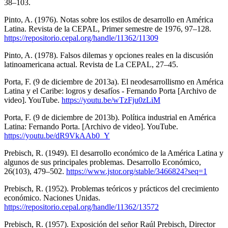
38–103.
Pinto, A. (1976). Notas sobre los estilos de desarrollo en América
Latina. Revista de la CEPAL, Primer semestre de 1976, 97–128.
https://repositorio.cepal.org/handle/11362/11309
Pinto, A. (1978). Falsos dilemas y opciones reales en la discusión
latinoamericana actual. Revista de La CEPAL, 27–45.
Porta, F. (9 de diciembre de 2013a). El neodesarrollismo en América
Latina y el Caribe: logros y desafíos - Fernando Porta [Archivo de
video]. YouTube.
https://youtu.be/wTzFju0zLiM
Porta, F. (9 de diciembre de 2013b). Política industrial en América
Latina: Fernando Porta. [Archivo de video]. YouTube.
https://youtu.be/dR9VkAAb0_Y
Prebisch, R. (1949). El desarrollo económico de la América Latina y
algunos de sus principales problemas. Desarrollo Económico,
26(103), 479–502.
https://www.jstor.org/stable/3466824?seq=1
Prebisch, R. (1952). Problemas teóricos y prácticos del crecimiento
económico. Naciones Unidas.
https://repositorio.cepal.org/handle/11362/13572
Prebisch, R. (1957). Exposición del señor Raúl Prebisch, Director