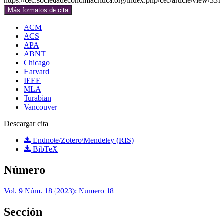
https://cec.sociedadeconomiacritica.org/index.php/cec/article/view/33
Más formatos de cita
ACM
ACS
APA
ABNT
Chicago
Harvard
IEEE
MLA
Turabian
Vancouver
Descargar cita
Endnote/Zotero/Mendeley (RIS)
BibTeX
Número
Vol. 9 Núm. 18 (2023): Numero 18
Sección