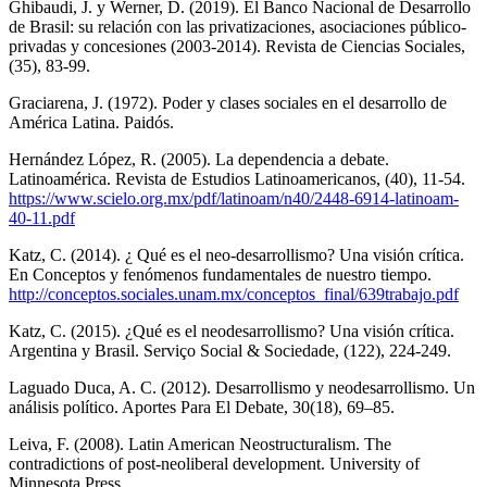
Ghibaudi, J. y Werner, D. (2019). El Banco Nacional de Desarrollo
de Brasil: su relación con las privatizaciones, asociaciones público-
privadas y concesiones (2003-2014). Revista de Ciencias Sociales,
(35), 83-99.
Graciarena, J. (1972). Poder y clases sociales en el desarrollo de
América Latina. Paidós.
Hernández López, R. (2005). La dependencia a debate.
Latinoamérica. Revista de Estudios Latinoamericanos, (40), 11-54.
https://www.scielo.org.mx/pdf/latinoam/n40/2448-6914-latinoam-
40-11.pdf
Katz, C. (2014). ¿ Qué es el neo-desarrollismo? Una visión crítica.
En Conceptos y fenómenos fundamentales de nuestro tiempo.
http://conceptos.sociales.unam.mx/conceptos_final/639trabajo.pdf
Katz, C. (2015). ¿Qué es el neodesarrollismo? Una visión crítica.
Argentina y Brasil. Serviço Social & Sociedade, (122), 224-249.
Laguado Duca, A. C. (2012). Desarrollismo y neodesarrollismo. Un
análisis político. Aportes Para El Debate, 30(18), 69–85.
Leiva, F. (2008). Latin American Neostructuralism. The
contradictions of post-neoliberal development. University of
Minnesota Press.