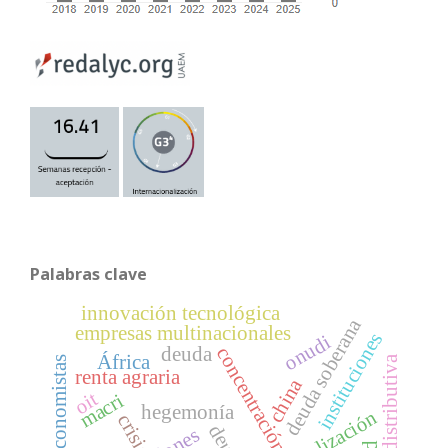
Palabras clave
innovación tecnológica
deuda soberana
empresas multinacionales
instituciones
onudi
deuda
concentración
África
puja distributiva
mujeres economistas
renta agraria
china
oit
macri
hegemonía
centralización
crisis