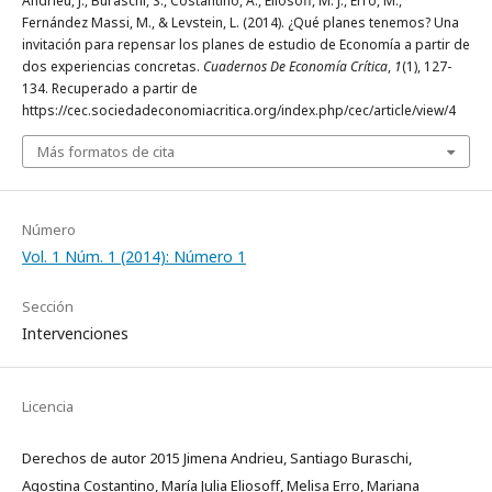
Andrieu, J., Buraschi, S., Costantino, A., Eliosoff, M. J., Erro, M.,
Fernández Massi, M., & Levstein, L. (2014). ¿Qué planes tenemos? Una
invitación para repensar los planes de estudio de Economía a partir de
dos experiencias concretas.
Cuadernos De Economía Crítica
,
1
(1), 127-
134. Recuperado a partir de
https://cec.sociedadeconomiacritica.org/index.php/cec/article/view/4
Más formatos de cita
Número
Vol. 1 Núm. 1 (2014): Número 1
Sección
Intervenciones
Licencia
Derechos de autor 2015 Jimena Andrieu, Santiago Buraschi,
Agostina Costantino, María Julia Eliosoff, Melisa Erro, Mariana