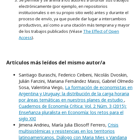
Se permite y se anima a los autores a difundir sus trabajos
electrónicamente (por ejemplo, en repositorios
institucionales o en su propio sitio web) antes y durante el
proceso de envío, ya que puede dar lugar a intercambios
productivos, así como a una citación más temprana y mayor
de los trabajos publicados (Véase
The Effect of Open
Access
).
Artículos más leídos del mismo autor/a
Santiago Buraschi, Federico Ciribeni, Nicolás Dvoskin,
Julián Fanzini, Mariana Fernández Massi, Gabriel Olmedo
Sosa, Valentina Viego,
La formación de economistas en
Argentina y Uruguay: la distribución de la carga horaria
por áreas temáticas en nuestros planes de estudio
,
Cuadernos de Economía Crítica: Vol. 2 Núm. 3 (2015):
Enseñanza pluralista en Economía: los retos para el
siglo XXI
Jimena Andrieu, María Julia Eliosoff Ferrero,
Crisis
multisistémicas y resistencias en los territorios
latinoamericanos. Diálogo con Maria Mies y Vandana