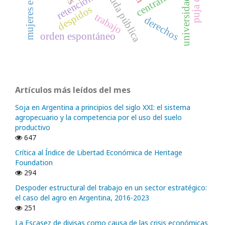
deuda pública
retenciones
universidad
despidos
trabajo
derechos
orden espontáneo
Artículos más leídos del mes
Soja en Argentina a principios del siglo XXI: el sistema
agropecuario y la competencia por el uso del suelo
productivo
647
Crítica al Índice de Libertad Económica de Heritage
Foundation
294
Despoder estructural del trabajo en un sector estratégico:
el caso del agro en Argentina, 2016-2023
251
La Escasez de divisas como causa de las crisis económicas