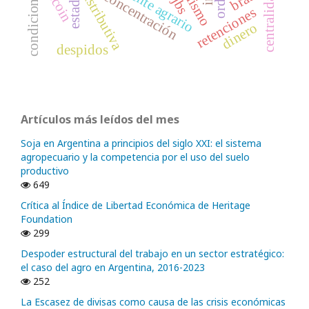
puja distributiva
excedente agrario
bitcoin
concentración
estado
jbs
retenciones
dinero
despidos
Artículos más leídos del mes
Soja en Argentina a principios del siglo XXI: el sistema
agropecuario y la competencia por el uso del suelo
productivo
649
Crítica al Índice de Libertad Económica de Heritage
Foundation
299
Despoder estructural del trabajo en un sector estratégico:
el caso del agro en Argentina, 2016-2023
252
La Escasez de divisas como causa de las crisis económicas