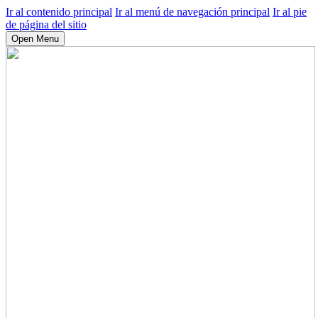
Ir al contenido principal
Ir al menú de navegación principal
Ir al pie
de página del sitio
Open Menu