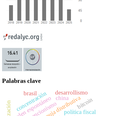
Palabras clave
desarrollismo
brasil
concentración
puja distributiva
orden espontáneo
china
bitcoin
intervencionismo
política fiscal