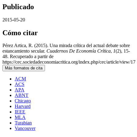
Publicado
2015-05-20
Cómo citar
Pérez Artica, R. (2015). Una mirada crítica del actual debate sobre
estancamiento secular.
Cuadernos De Economía Crítica
,
1
(2), 15-
48. Recuperado a partir de
https://cec.sociedadeconomiacritica.org/index.php/cec/article/view/17
Más formatos de cita
ACM
ACS
APA
ABNT
Chicago
Harvard
IEEE
MLA
Turabian
Vancouver