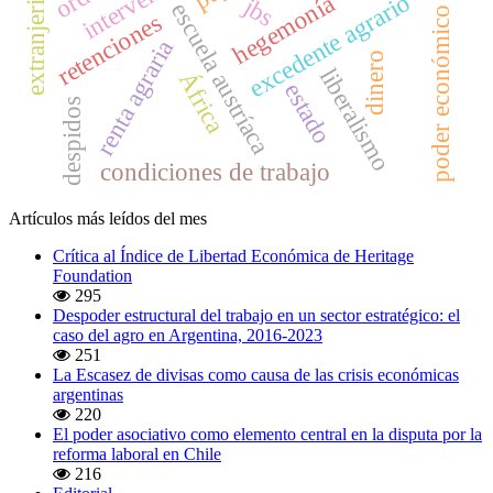
extranjerización
excedente agrario
hegemonía
jbs
escuela austríaca
poder económico
retenciones
renta agraria
dinero
liberalismo
África
estado
despidos
condiciones de trabajo
Artículos más leídos del mes
Crítica al Índice de Libertad Económica de Heritage
Foundation
295
Despoder estructural del trabajo en un sector estratégico: el
caso del agro en Argentina, 2016-2023
251
La Escasez de divisas como causa de las crisis económicas
argentinas
220
El poder asociativo como elemento central en la disputa por la
reforma laboral en Chile
216