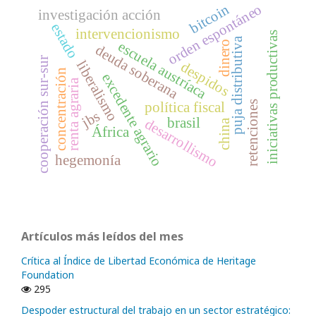
orden espontáneo
bitcoin
investigación acción
estado
intervencionismo
iniciativas productivas
puja distributiva
dinero
escuela austríaca
deuda soberana
cooperación sur-sur
liberalismo
despidos
concentración
excedente agrario
renta agraria
retenciones
política fiscal
jbs
brasil
desarrollismo
china
África
hegemonía
Artículos más leídos del mes
Crítica al Índice de Libertad Económica de Heritage
Foundation
295
Despoder estructural del trabajo en un sector estratégico: