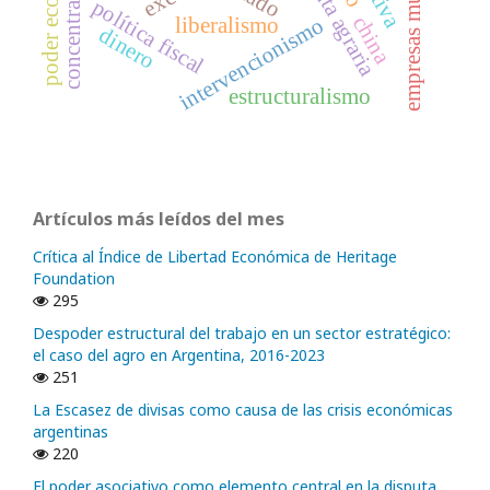
poder económico
concentración
renta agraria
política fiscal
china
intervencionismo
liberalismo
dinero
estructuralismo
Artículos más leídos del mes
Crítica al Índice de Libertad Económica de Heritage
Foundation
295
Despoder estructural del trabajo en un sector estratégico:
el caso del agro en Argentina, 2016-2023
251
La Escasez de divisas como causa de las crisis económicas
argentinas
220
El poder asociativo como elemento central en la disputa