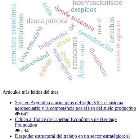
intervencionismo
crisis
deuda soberana
estructura económica
despidos
instituciones
deuda pública
derechos
macri
excedente agrario
oit
concentración
centralización
hegemonía
china
retenciones
onudi
liberalismo
renta agraria
universidad
deuda
trabajo
África
Artículos más leídos del mes
Soja en Argentina a principios del siglo XXI: el sistema
agropecuario y la competencia por el uso del suelo productivo
647
Crítica al Índice de Libertad Económica de Heritage
Foundation
294
Despoder estructural del trabajo en un sector estratégico: el