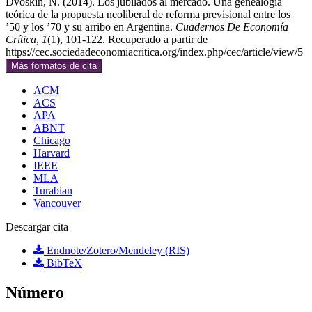
Dvoskin, N. (2014). Los jubilados al mercado. Una genealogía
teórica de la propuesta neoliberal de reforma previsional entre los
’50 y los ’70 y su arribo en Argentina.
Cuadernos De Economía
Crítica
,
1
(1), 101-122. Recuperado a partir de
https://cec.sociedadeconomiacritica.org/index.php/cec/article/view/5
Más formatos de cita
ACM
ACS
APA
ABNT
Chicago
Harvard
IEEE
MLA
Turabian
Vancouver
Descargar cita
Endnote/Zotero/Mendeley (RIS)
BibTeX
Número