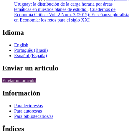
Uruguay: la distribución de la carga horaria por áreas
temáticas en nuestros planes de estudio
,
Cuadernos de
Economía Crítica: Vol. 2 Núm. 3 (2015): Enseñanza pluralista
en Economía: los retos para el siglo XXI
Idioma
English
Português (Brasil)
Español (España)
Enviar un artículo
Enviar un artículo
Información
Para lectores/as
Para autores/as
Para bibliotecarios/as
Índices