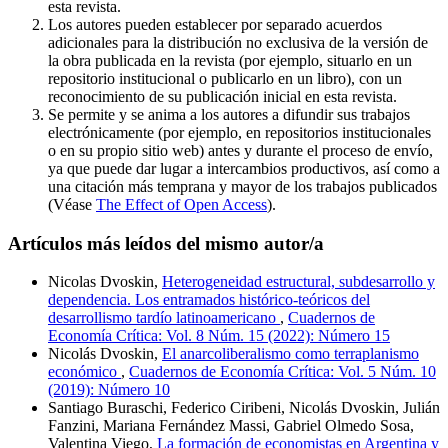
esta revista.
Los autores pueden establecer por separado acuerdos
adicionales para la distribución no exclusiva de la versión de
la obra publicada en la revista (por ejemplo, situarlo en un
repositorio institucional o publicarlo en un libro), con un
reconocimiento de su publicación inicial en esta revista.
Se permite y se anima a los autores a difundir sus trabajos
electrónicamente (por ejemplo, en repositorios institucionales
o en su propio sitio web) antes y durante el proceso de envío,
ya que puede dar lugar a intercambios productivos, así como a
una citación más temprana y mayor de los trabajos publicados
(Véase
The Effect of Open Access
).
Artículos más leídos del mismo autor/a
Nicolas Dvoskin,
Heterogeneidad estructural, subdesarrollo y
dependencia. Los entramados histórico-teóricos del
desarrollismo tardío latinoamericano
,
Cuadernos de
Economía Crítica: Vol. 8 Núm. 15 (2022): Número 15
Nicolás Dvoskin,
El anarcoliberalismo como terraplanismo
económico
,
Cuadernos de Economía Crítica: Vol. 5 Núm. 10
(2019): Número 10
Santiago Buraschi, Federico Ciribeni, Nicolás Dvoskin, Julián
Fanzini, Mariana Fernández Massi, Gabriel Olmedo Sosa,
Valentina Viego,
La formación de economistas en Argentina y