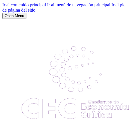
Ir al contenido principal
Ir al menú de navegación principal
Ir al pie
de página del sitio
Open Menu