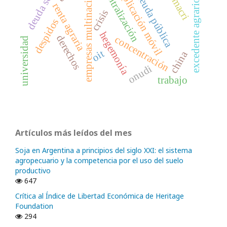
empresas multinacionales
centralización
aplicación móvil
deuda pública
macri
excedente agrario
renta agraria
crisis
despidos
hegemonía
derechos
concentración
universidad
oit
china
onudi
trabajo
Artículos más leídos del mes
Soja en Argentina a principios del siglo XXI: el sistema
agropecuario y la competencia por el uso del suelo
productivo
647
Crítica al Índice de Libertad Económica de Heritage
Foundation
294