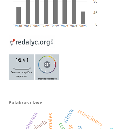
Palabras clave
África
retenciones
deuda soberana
deuda